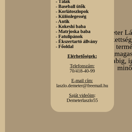
-
Tálak
-
Baseball ütők
-
Korlátoszlopok
-
Különlegesség
-
Antik
-
Kokeshi baba
Demeter Lás
-
Matrjoska baba
-
Fatulipánok
végzettség
-
Ékszertartó állvány
termé
-
Főoldal
legmagas
Elérhetőségek:
darabig, 
Telefonszám:
minő
70/418-40-99
E-mail cím:
laszlo.demeter@freemail.hu
Saját videóim
:
Demeterlaszlo55